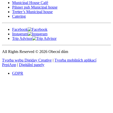
Municipal House Café
Pilsner pub Municipal house
Tretter’s Municipal house
Catering
Facebook
Instagram
Trip Advisor
All Rights Reserved © 2026 Obecní dům
Tvorba webu Digiday Creative
|
Tvorba mobilních aplikací
PepiApp
|
Digitální panely
GDPR