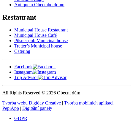
Antique u Obecního domu
Restaurant
Municipal House Restaurant
Municipal House Café
Pilsner pub Municipal house
Tretter’s Municipal house
Catering
Facebook
Instagram
Trip Advisor
All Rights Reserved © 2026 Obecní dům
Tvorba webu Digiday Creative
|
Tvorba mobilních aplikací
PepiApp
|
Digitální panely
GDPR