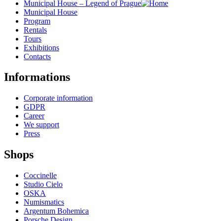
Municipal House – Legend of Prague
Municipal House
Program
Rentals
Tours
Exhibitions
Contacts
Informations
Corporate information
GDPR
Career
We support
Press
Shops
Coccinelle
Studio Cielo
OSKA
Numismatics
Argentum Bohemica
Porsche Design