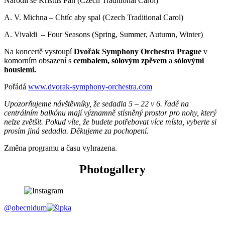
Narodil se Kristus Pán (Czech Traditional Carol)
A. V. Michna – Chtíc aby spal (Czech Traditional Carol)
A. Vivaldi – Four Seasons (Spring, Summer, Autumn, Winter)
Na koncertě vystoupí
Dvořák Symphony Orchestra Prague
v
komorním obsazení s
cembalem,
sólovým zpěvem
a
sólovými
houslemi.
Pořádá
www.dvorak-symphony-orchestra.com
Upozorňujeme návštěvníky, že sedadla 5 – 22 v 6. řadě na
centrálním balkónu mají významně stísněný prostor pro nohy, který
nelze zvětšit. Pokud víte, že budete potřebovat více místa, vyberte si
prosím jiná sedadla. Děkujeme za pochopení.
Změna programu a času vyhrazena.
Photogallery
@obecnidum