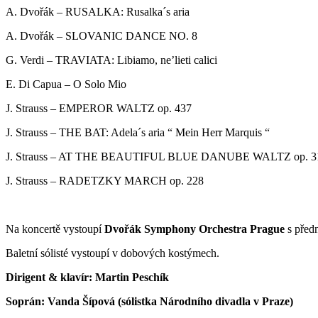
A. Dvořák – RUSALKA: Rusalka´s aria
A. Dvořák – SLOVANIC DANCE NO. 8
G. Verdi – TRAVIATA: Libiamo, ne’lieti calici
E. Di Capua – O Solo Mio
J. Strauss – EMPEROR WALTZ op. 437
J. Strauss – THE BAT: Adela´s aria “ Mein Herr Marquis “
J. Strauss – AT THE BEAUTIFUL BLUE DANUBE WALTZ op. 3
J. Strauss – RADETZKY MARCH op. 228
Na koncertě vystoupí
Dvořák Symphony Orchestra Prague
s předn
Baletní sólisté vystoupí v dobových kostýmech.
Dirigent & klavír: Martin Peschík
Soprán: Vanda Šípová (sólistka Národního divadla v Praze)