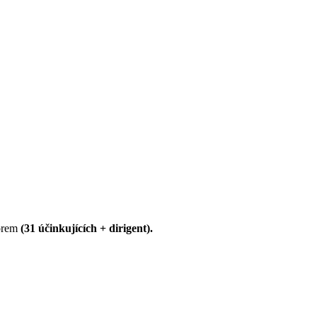
borem
(31 účinkujících + dirigent).