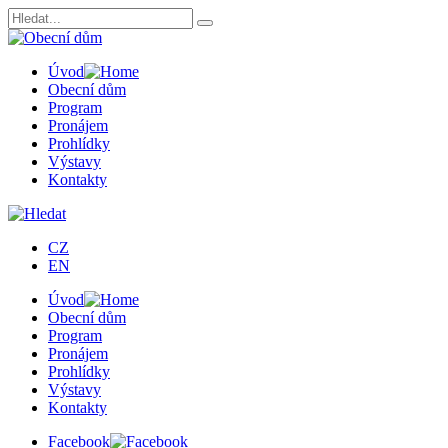
Úvod
Obecní dům
Program
Pronájem
Prohlídky
Výstavy
Kontakty
CZ
EN
Úvod
Obecní dům
Program
Pronájem
Prohlídky
Výstavy
Kontakty
Facebook