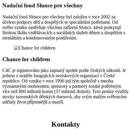
Nadační fond Slunce pro všechny
Nadační fond Slunce pro všechny byl založen v roce 2002 za
účelem podpory dětí a dospělých se speciálními potřebami. Od
svého vzniku zastřešuje všechna zařízení Slunce, která poskytují
širokou škálu vzdělávacích a sociálních služeb dětem a dospělým s
mentálním a kombinovaným postižením.
Chance for children
C4C je registrováno jako zapsaný spolek podle českých zákonů. Je
jednou z nejdéle fungujících neziskových organizací v České
republice. Od vzniku v roce 1996 její tým společně s mnoha
významnými osobnostmi, sponzory a partnery rozdal potřebným
více než 800 milionů korun (37 milionů dolarů). Tyto peníze využily
stovky tuzemských dětských domovů, aby svým malým svěřencům
udělaly život příjemnější a snazší.
Kontakty