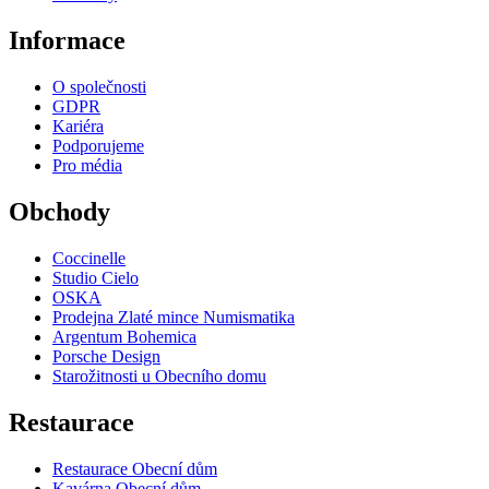
Informace
O společnosti
GDPR
Kariéra
Podporujeme
Pro média
Obchody
Coccinelle
Studio Cielo
OSKA
Prodejna Zlaté mince Numismatika
Argentum Bohemica
Porsche Design
Starožitnosti u Obecního domu
Restaurace
Restaurace Obecní dům
Kavárna Obecní dům