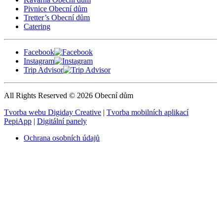
Pivnice Obecní dům
Tretter’s Obecní dům
Catering
Facebook
Instagram
Trip Advisor
All Rights Reserved © 2026 Obecní dům
Tvorba webu Digiday Creative
|
Tvorba mobilních aplikací
PepiApp
|
Digitální panely
Ochrana osobních údajů