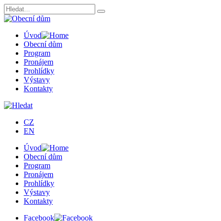
Úvod
Obecní dům
Program
Pronájem
Prohlídky
Výstavy
Kontakty
CZ
EN
Úvod
Obecní dům
Program
Pronájem
Prohlídky
Výstavy
Kontakty
Facebook