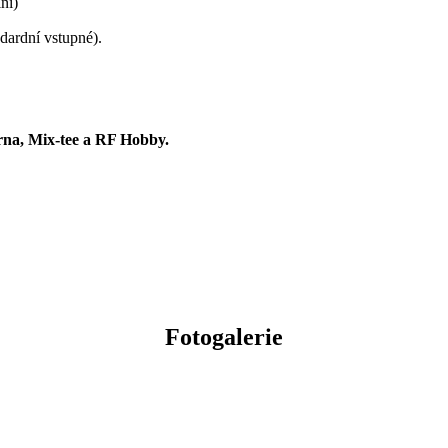
ni)
ndardní vstupné).
rna, Mix-tee a RF Hobby.
Fotogalerie