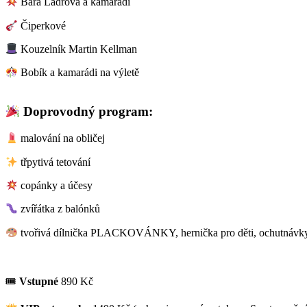
Bára Ladrová a kamarádi
Čiperkové
Kouzelník Martin Kellman
Bobík a kamarádi na výletě
Doprovodný program:
malování na obličej
třpytivá tetování
copánky a účesy
zvířátka z balónků
tvořivá dílnička PLACKOVÁNKY, hernička pro děti, ochutnávky
🎟
Vstupné
890 Kč