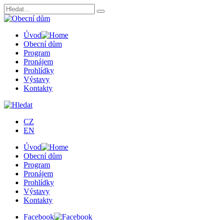
Úvod
Obecní dům
Program
Pronájem
Prohlídky
Výstavy
Kontakty
CZ
EN
Úvod
Obecní dům
Program
Pronájem
Prohlídky
Výstavy
Kontakty
Facebook