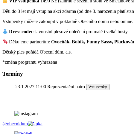
VIP vstupenka
1490 Kč (zahrnuje sezení u stolu ve Smetanově sí
Děti do 3 let mají vstup na akci zdarma (od dne 3. narozenin platí sta
Vstupenky můžete zakoupit v pokladně Obecního domu nebo online.
Dress code:
slavnostní plesové oblečení pro malé i velké hosty
Děkujeme partnerům:
Ovocňák, Bobík, Funny Sassy, Placková
Dětský ples pořádá Obecní dům, a.s.
*změna programu vyhrazena
Termíny
23.1.2027 11:00
Reprezentační patro
Vstupenky
@obecnidum