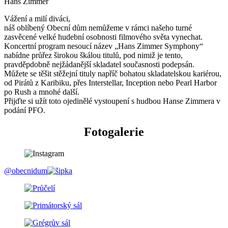
Hans Zimmer
Vážení a milí diváci,
náš oblíbený Obecní dům nemůžeme v rámci našeho turné
zasvěcené velké hudební osobnosti filmového světa vynechat.
Koncertní program nesoucí název „Hans Zimmer Symphony“
nabídne průřez širokou škálou titulů, pod nimiž je tento,
pravděpdobně nejžádanější skladatel současnosti podepsán.
Můžete se těšit stěžejní tituly napříč bohatou skladatelskou kariérou,
od Pirátů z Karibiku, přes Interstellar, Inception nebo Pearl Harbor
po Rush a mnohé další.
Přijďte si užít toto ojedinělé vystoupení s hudbou Hanse Zimmera v
podání PFO.
Fotogalerie
@obecnidum