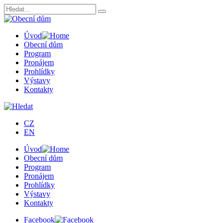
Úvod
Obecní dům
Program
Pronájem
Prohlídky
Výstavy
Kontakty
CZ
EN
Úvod
Obecní dům
Program
Pronájem
Prohlídky
Výstavy
Kontakty
Facebook