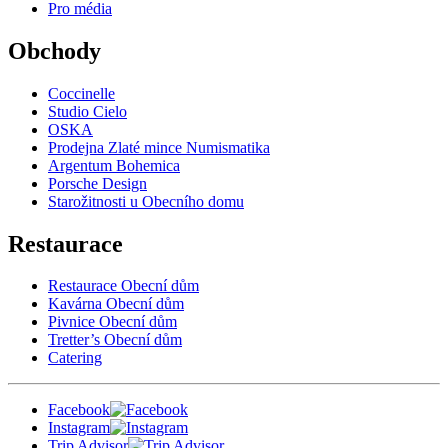
Pro média
Obchody
Coccinelle
Studio Cielo
OSKA
Prodejna Zlaté mince Numismatika
Argentum Bohemica
Porsche Design
Starožitnosti u Obecního domu
Restaurace
Restaurace Obecní dům
Kavárna Obecní dům
Pivnice Obecní dům
Tretter’s Obecní dům
Catering
Facebook
Instagram
Trip Advisor