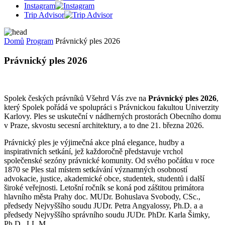
Instagram
Trip Advisor
Domů
Program
Právnický ples 2026
Právnický ples 2026
Spolek českých právníků Všehrd Vás zve na
Právnický ples 2026
,
který Spolek pořádá ve spolupráci s Právnickou fakultou Univerzity
Karlovy. Ples se uskuteční v nádherných prostorách Obecního domu
v Praze, skvostu secesní architektury, a to dne 21. března 2026.
Právnický ples je výjimečná akce plná elegance, hudby a
inspirativních setkání, jež každoročně představuje vrchol
společenské sezóny právnické komunity. Od svého počátku v roce
1870 se Ples stal místem setkávání významných osobností
advokacie, justice, akademické obce, studentek, studentů i další
široké veřejnosti. Letošní ročník se koná pod záštitou primátora
hlavního města Prahy doc. MUDr. Bohuslava Svobody, CSc.,
předsedy Nejvyššího soudu JUDr. Petra Angyalossy, Ph.D. a a
předsedy Nejvyššího správního soudu JUDr. PhDr. Karla Šimky,
Ph.D., LL.M.