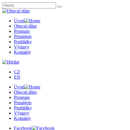
Úvod
Obecní dům
Program
Pronájem
Prohlídky
Výstavy
Kontakty
CZ
EN
Úvod
Obecní dům
Program
Pronájem
Prohlídky
Výstavy
Kontakty
Facebook