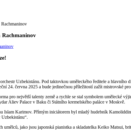
 a Rachmaninov
 a Rachmaninov
ze!
rchestr Uzbekistánu. Pod taktovkou uměleckého ředitele a hlavního d
eční 24. června 2025 a bude jedinečnou příležitostí zažít mistrovské pr
rma pro největší talenty země a rychle se stal symbolem umělecké výjim
eydar Aliev Palace v Baku či Státního kremelského paláce v Moskvě.
ánu Islam Karimov. Přímým iniciátorem byl mladý hudebník Kamoliddin U
c Uzbekistánu“.
ch umělců, jako jsou japonská pianistka a skladatelka Keiko Matsui, br