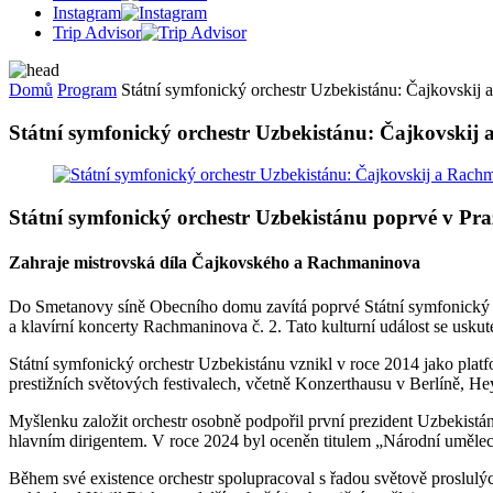
Instagram
Trip Advisor
Domů
Program
Státní symfonický orchestr Uzbekistánu: Čajkovskij
Státní symfonický orchestr Uzbekistánu: Čajkovskij
Státní symfonický orchestr Uzbekistánu poprvé v Pra
Zahraje mistrovská díla Čajkovského a Rachmaninova
Do Smetanovy síně Obecního domu zavítá poprvé Státní symfonický o
a klavírní koncerty Rachmaninova č. 2. Tato kulturní událost se uskut
Státní symfonický orchestr Uzbekistánu vznikl v roce 2014 jako platfo
prestižních světových festivalech, včetně Konzerthausu v Berlíně, H
Myšlenku založit orchestr osobně podpořil první prezident Uzbekist
hlavním dirigentem. V roce 2024 byl oceněn titulem „Národní uměle
Během své existence orchestr spolupracoval s řadou světově proslulý