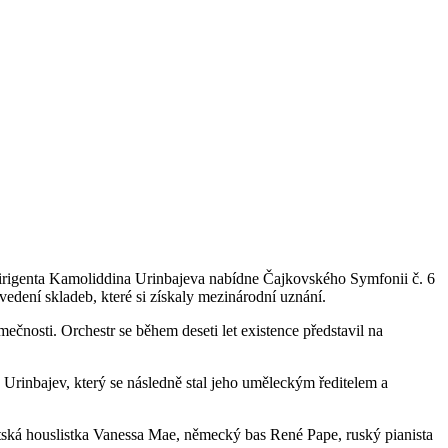
irigenta Kamoliddina Urinbajeva nabídne Čajkovského Symfonii č. 6
ovedení skladeb, které si získaly mezinárodní uznání.
ečnosti. Orchestr se během deseti let existence představil na
rinbajev, který se následně stal jeho uměleckým ředitelem a
itská houslistka Vanessa Mae, německý bas René Pape, ruský pianista