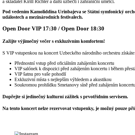
a skladatel Kirill Richter a další uzbečtí i zahraniční umělci.
Pod vedením Kamoliddina Urinbajeva se Státní symfonický orches
událostech a mezinárodních festivalech.
Open Door VIP 17:30 / Open Door 18:30
Zažijte výjimečný večer s exkluzivním komfortem!
S VIP vstupenkou na koncert Uzbeckého národního orchestru získáte
Přednostní vstup před oficiálním zahájením koncertu
VIP salónek k dispozici před zahájením koncertu i během přes
VIP šatnu pro vaše pohodlí
Exkluzivní místa s nejlepším výhledem a akustikou
Soukromou prohlídku Smetanovy síně před zahájením koncertu – 
Dopřejte si jedinečný kulturní zážitek s prvotřídním servisem.
Na tento koncert nelze rezervovat vstupenky, je možný pouze př