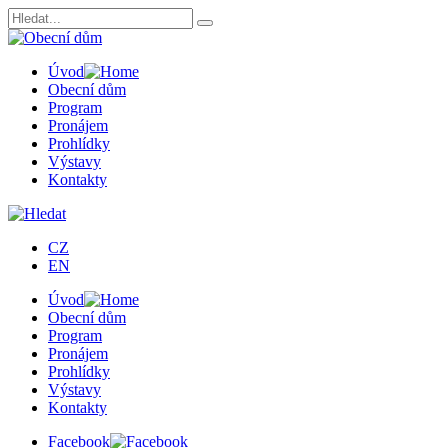
Úvod
Obecní dům
Program
Pronájem
Prohlídky
Výstavy
Kontakty
CZ
EN
Úvod
Obecní dům
Program
Pronájem
Prohlídky
Výstavy
Kontakty
Facebook