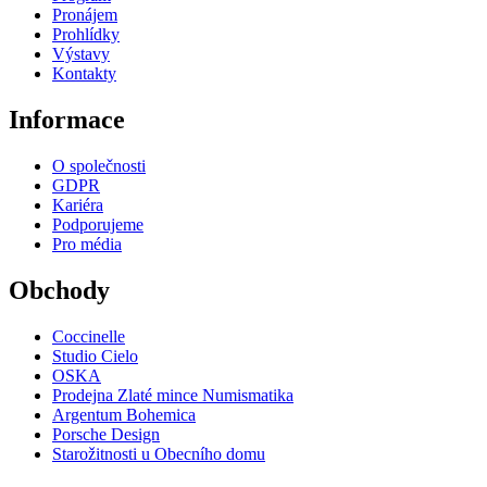
Pronájem
Prohlídky
Výstavy
Kontakty
Informace
O společnosti
GDPR
Kariéra
Podporujeme
Pro média
Obchody
Coccinelle
Studio Cielo
OSKA
Prodejna Zlaté mince Numismatika
Argentum Bohemica
Porsche Design
Starožitnosti u Obecního domu