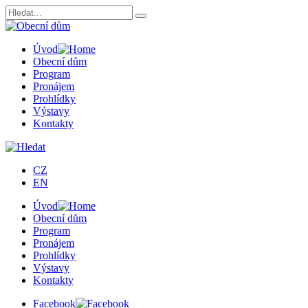
Úvod
Obecní dům
Program
Pronájem
Prohlídky
Výstavy
Kontakty
CZ
EN
Úvod
Obecní dům
Program
Pronájem
Prohlídky
Výstavy
Kontakty
Facebook