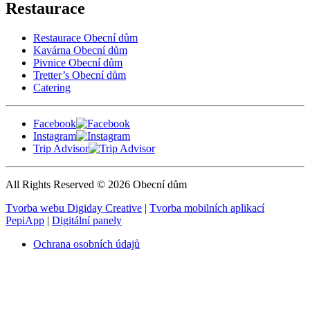
Restaurace
Restaurace Obecní dům
Kavárna Obecní dům
Pivnice Obecní dům
Tretter’s Obecní dům
Catering
Facebook
Instagram
Trip Advisor
All Rights Reserved © 2026 Obecní dům
Tvorba webu Digiday Creative
|
Tvorba mobilních aplikací
PepiApp
|
Digitální panely
Ochrana osobních údajů