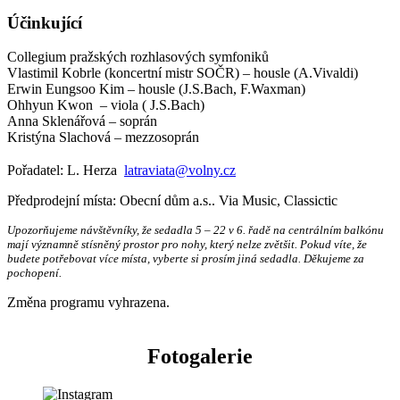
Účinkující
Collegium pražských rozhlasových symfoniků
Vlastimil Kobrle (koncertní mistr SOČR) – housle (A.Vivaldi)
Erwin Eungsoo Kim – housle (J.S.Bach, F.Waxman)
Ohhyun Kwon – viola ( J.S.Bach)
Anna Sklenářová – soprán
Kristýna Slachová – mezzosoprán
Pořadatel: L. Herza
latraviata@volny.cz
Předprodejní místa: Obecní dům a.s.. Via Music, Classictic
Upozorňujeme návštěvníky, že sedadla 5 – 22 v 6. řadě na centrálním balkónu
mají významně stísněný prostor pro nohy, který nelze zvětšit. Pokud víte, že
budete potřebovat více místa, vyberte si prosím jiná sedadla. Děkujeme za
pochopení.
Změna programu vyhrazena.
Fotogalerie