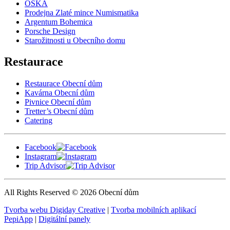
OSKA
Prodejna Zlaté mince Numismatika
Argentum Bohemica
Porsche Design
Starožitnosti u Obecního domu
Restaurace
Restaurace Obecní dům
Kavárna Obecní dům
Pivnice Obecní dům
Tretter’s Obecní dům
Catering
Facebook
Instagram
Trip Advisor
All Rights Reserved © 2026 Obecní dům
Tvorba webu Digiday Creative
|
Tvorba mobilních aplikací
PepiApp
|
Digitální panely