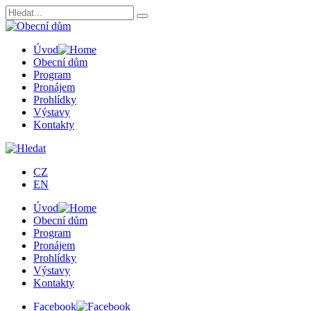
Úvod
Obecní dům
Program
Pronájem
Prohlídky
Výstavy
Kontakty
CZ
EN
Úvod
Obecní dům
Program
Pronájem
Prohlídky
Výstavy
Kontakty
Facebook