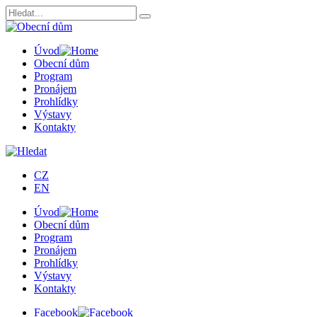
Úvod
Obecní dům
Program
Pronájem
Prohlídky
Výstavy
Kontakty
CZ
EN
Úvod
Obecní dům
Program
Pronájem
Prohlídky
Výstavy
Kontakty
Facebook