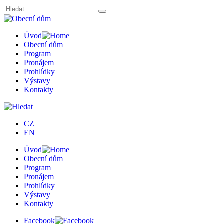
Úvod
Obecní dům
Program
Pronájem
Prohlídky
Výstavy
Kontakty
CZ
EN
Úvod
Obecní dům
Program
Pronájem
Prohlídky
Výstavy
Kontakty
Facebook