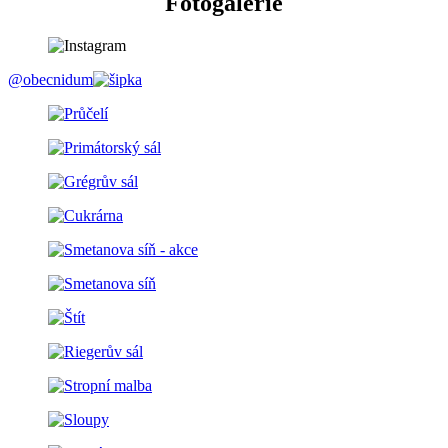
Fotogalerie
@obecnidum