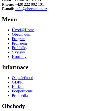
Phone:
+420 222 002 101
E-mail:
info@obecnidum.cz
Menu
Úvod
Obecní dům
Program
Pronájem
Prohlídky
Výstavy
Kontakty
Informace
O společnosti
GDPR
Kariéra
Podporujeme
Pro média
Obchody